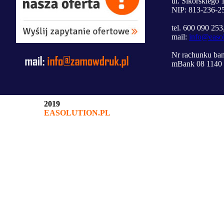
ul. Sikorskiego
NIP: 813-236-2
tel. 600 090 253
mail:
info@easol
Nr rachunku ba
mBank 08 1140 
2019
EASOLUTION.PL